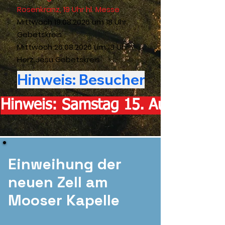
Rosenkranz, 19 Uhr hl. Messe
Mittwoch
19.08.2026
um 18 Uhr
Gebetskreis
Mittwoch
26.08.2026
um 18 Uhr
Herz Jesu Gebetskreis
Hinweis: Samstag 15. August (Ma
Einweihung der
neuen Zell am
Mooser Kapelle