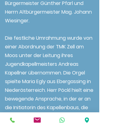
Bürgermeister Günther Pfarl und
Herrn Altbürgermeister Mag. Johann
Wiesinger.
Die festliche Umrahmung wurde von
einer Abordnung der TMK Zell am
Moos unter der Leitung ihres
Jugendkapellmeisters Andreas
Kapellner übernommen. Die Orgel
spielte Maria Egly aus Ebergassing in
Niederösterreich. Herr Pöckl hielt eine
bewegende Ansprache, in der er an
die Initiatorin des Kapellenbaus, die
verstorbene Mutter Maria Pöckl,
erinnerte. Zu ihrem Andenken wurde
die von ihr gestiftete Glocke