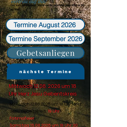
vertrau auf ihn!
röm. kath. Marienkapelle "Mutter von der immerwährenden Hilfe" in Zell
am Moos
Termine August 2026
Termine September 2026
Gebetsanliegen
nächste Termine
Mittwoch
12.08. 2026
um 18
Uhr Herz Jesu Gebentskreis
Mittwoch
12.08.2026
um 18 Uhr Herz
Jesu Gebetskreis,
19 Uhr
Fatimafeier
Samstag
15.08.2026
um 18 Uhr 30