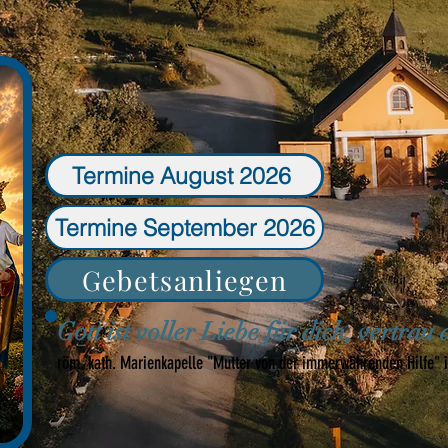
Termine August 2026
Termine September 2026
Gebetsanliegen
Gott ist voller Liebe für dich, vertrau 
röm. kath. Marienkapelle "Mutter von der immerwährenden Hilfe" 