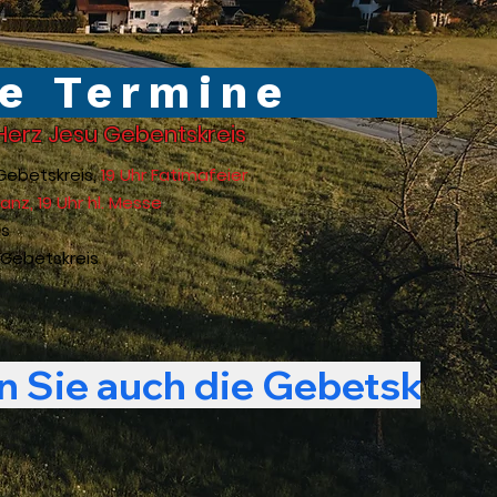
e Termine
 Herz Jesu Gebentskreis
 Gebetskreis,
19 Uhr Fatimafeier
nz, 19 Uhr hl. Messe
is
 Gebetskreis