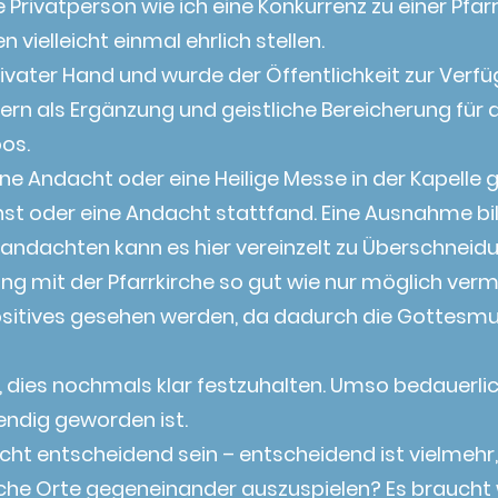
e Privatperson wie ich eine Konkurrenz zu einer Pf
vielleicht einmal ehrlich stellen.
privater Hand und wurde der Öffentlichkeit zur Verfü
ern als Ergänzung und geistliche Bereicherung für
os.
e Andacht oder eine Heilige Messe in der Kapelle ge
nst oder eine Andacht stattfand. Eine Ausnahme bil
iandachten kann es hier vereinzelt zu Überschnei
ung mit der Pfarrkirche so gut wie nur möglich ve
Positives gesehen werden, da dadurch die Gottesmu
n, dies nochmals klar festzuhalten. Umso bedauerlic
endig geworden ist.
cht entscheidend sein – entscheidend ist vielmehr,
tliche Orte gegeneinander auszuspielen? Es braucht 