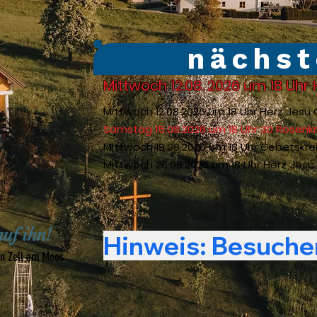
nächst
Mittwoch 12.08. 2026 um 18 Uhr
Mittwoch 12.08.2026 um 18 Uhr Herz Jesu
Samstag 15.08.2026 um 18 Uhr 30 Rosenkra
Mittwoch 19.08.2026 um 18 Uhr Gebetskre
Mittwoch 26.08.2026 um 18 Uhr Herz Jesu
auf ihn!
in Zell am Moos