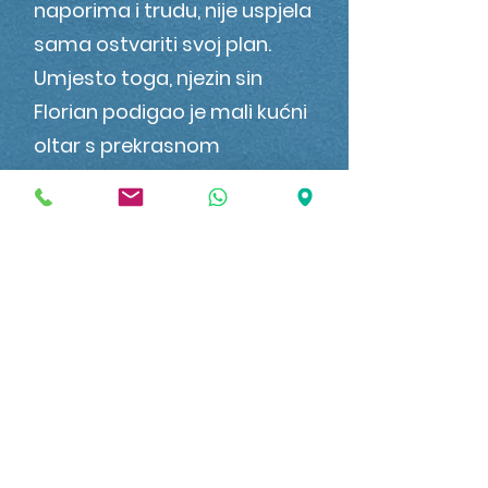
naporima i trudu, nije uspjela
sama ostvariti svoj plan.
Umjesto toga, njezin sin
Florian podigao je mali kućni
oltar s prekrasnom
Madonom u stubištu kuće.
Kasnije je Florian preuzeo
imanje i ispunio majčino
obećanje. Više od tri godine
planirao je kapelu do
posljednjeg detalja – i vanjski
i unutarnji – prije nego što je
gradnja konačno započela u
ožujku 2023. Nakon devet
mjeseci intenzivnog rada,