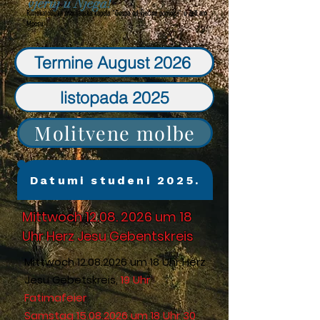
vjeruj u Njega!
Rimokatolička marijanska kapela "Gospa od vječne pomoći" u Zell am
Moosu
Termine August 2026
listopada 2025
Molitvene molbe
Datumi studeni 2025.
Mittwoch
12.08. 2026
um 18
Uhr Herz Jesu Gebentskreis
Mittwoch
12.08.2026
um 18 Uhr Herz
Jesu Gebetskreis,
19 Uhr
Fatimafeier
Samstag
15.08.2026
um 18 Uhr 30