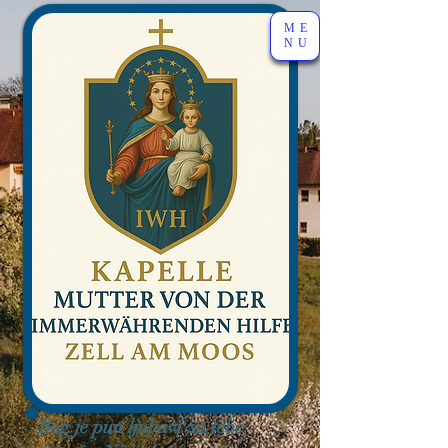
ME
NU
Bog je pun ljubavi za tebe,