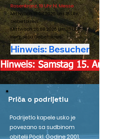
Rosenkranz, 19 Uhr hl. Messe
Mittwoch
19.08.2026
um 18 Uhr
Gebetskreis
Mittwoch
26.08.2026
um 18 Uhr
Herz Jesu Gebetskreis
Hinweis: Samstag 15. August (Ma
Priča o podrijetlu
Podrijetlo kapele usko je
povezano sa sudbinom
obitelji Pöckl. Godine 2001.